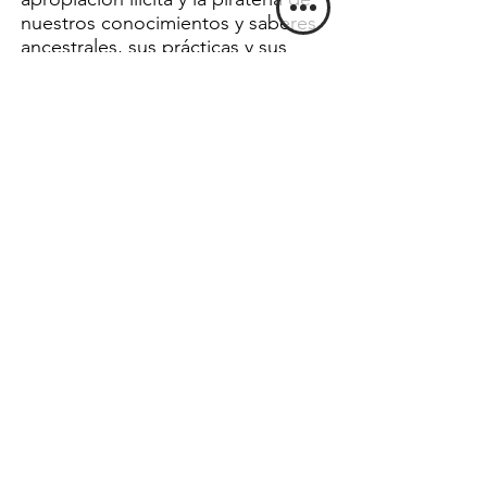
nuestros conocimientos y saberes
ancestrales, sus prácticas y sus
usos tradicionales.
Consejo Directivo COSHIKOX &
Consejo Directivo ASOMASHK
Siendo conscientes de la
importancia de coordinarse y
acordarse entre los maestros para
asumir las ocasiones y además
discutir estrategias para solucionar
los problemas que impactan
nuestras comunidades– con este
horizonte, nace la ASOMASHK una
organización representativa de los
Onanyabo Médicos Ancestrales, en
defensa de la sabiduría y los
conocimientos de la medicina
ancestral. Entra en vigencia con