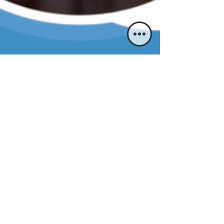
427 West 146th Street 10031 Nueva York, NY
Acepto términos y condiciones
Suscribir